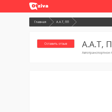
Главная
А.А.Т, ПП
А.А.Т, 
Оставить отзыв
Автотранспортное п