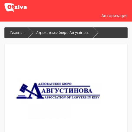
Авторизация
Главная
Адвокатське бюро Августінова