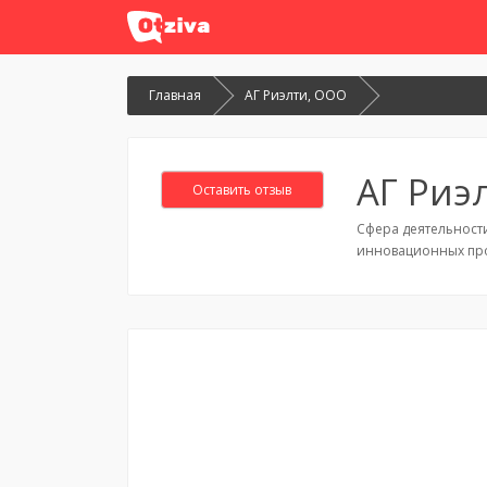
Главная
АГ Риэлти, ООО
АГ Риэ
Оставить отзыв
Сфера деятельност
инновационных про