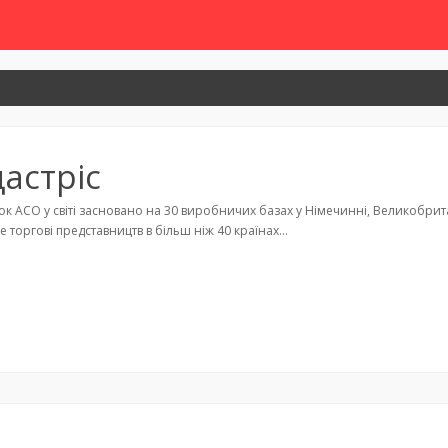
астріс
 АСО у світі засновано на 30 виробничих базах у Німечинні, Великобританії, 
е торгові представництв в більш ніж 40 країнах…