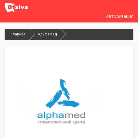
Авторизация
Главная
Альфамед