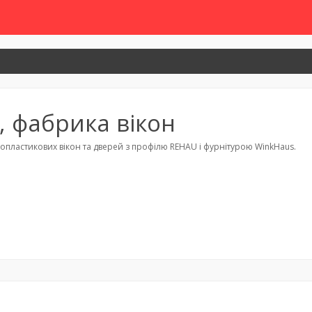
, фабрика вікон
пластикових вікон та дверей з профілю REHAU і фурнітурою WinkHaus.