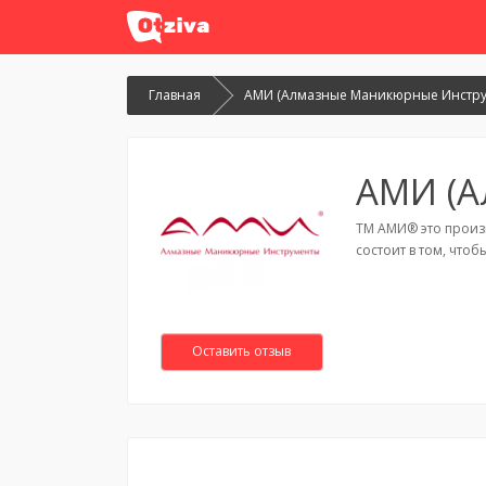
Главная
АМИ (Алмазные Маникюрные Инстру
АМИ (А
ТМ АМИ® это произв
состоит в том, чт
Оставить отзыв