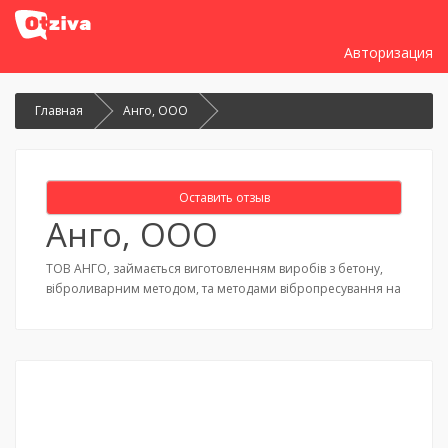
Авторизация
Главная
Анго, ООО
Оставить отзыв
Анго, ООО
ТОВ АНГО, займається виготовленням виробів з бетону,
віброливарним методом, та методами вібропресування на