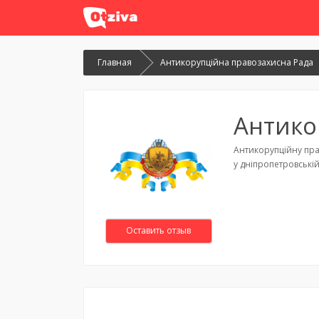
Главная
Антикорупційна правозахисна Рада
Антико
Антикорупційну пра
у дніпропетровській
Оставить отзыв