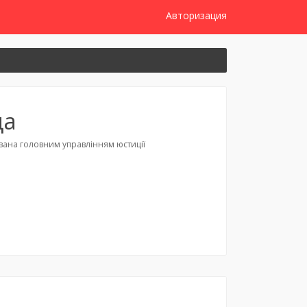
Авторизация
да
ована головним управлінням юстиції