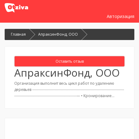
Авторизация
Главная
АпраксинФонд, ООО
Оставить отзыв
АпраксинФонд, ООО
Организация выполнит весь цикл работ по удалению
деревьев --------------------------------------------------------------------------
--------------------------------------------------— • Кронирование…