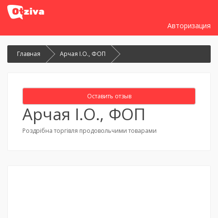
Авторизация
Главная
Арчая І.О., ФОП
Оставить отзыв
Арчая І.О., ФОП
Роздрібна торгівля продовольчими товарами