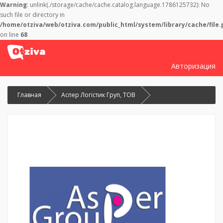
Warning
: unlink(./storage/cache/cache.catalog.language.1786125732): No
such file or directory in
/home/otziva/web/otziva.com/public_html/system/library/cache/file.
on line
68
Авторизация
Главная
Аспер Логістик Груп, ТОВ