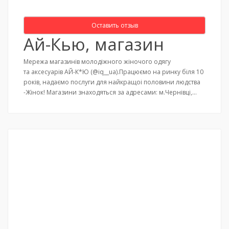
Оставить отзыв
Ай-Кью, магазин
Мережа магазинів молодіжного жіночого одягу
та аксесуарів АЙ-К*Ю (@iq__ua).Працюємо на ринку біля 10
років, надаємо послуги для найкращоі половини людства
-Жінок! Магазини знаходяться за адресами: м.Чернівці,…