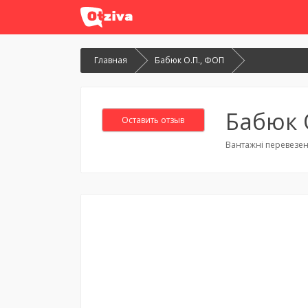
Главная
Бабюк О.П., ФОП
Бабюк 
Оставить отзыв
Вантажні перевезен