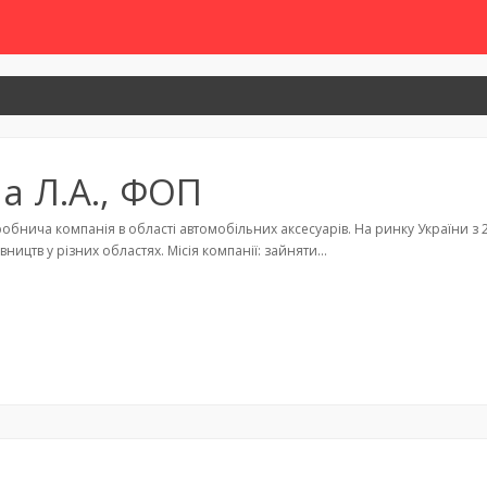
а Л.А., ФОП
обнича компанія в області автомобільних аксесуарів. На ринку України з 2
ництв у різних областях. Місія компанії: зайняти…