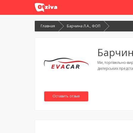
Главная
Барчина Л.А., ФОП
Барчин
Ми, торгiвельно-вир
дилерських представ
Оставить отзыв