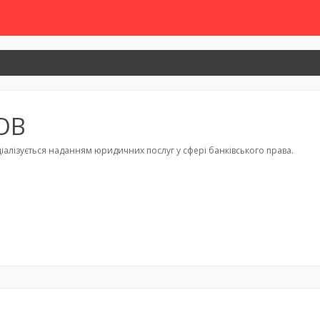
ТОВ
іалізується наданням юридичних послуг у сфері банківського права.