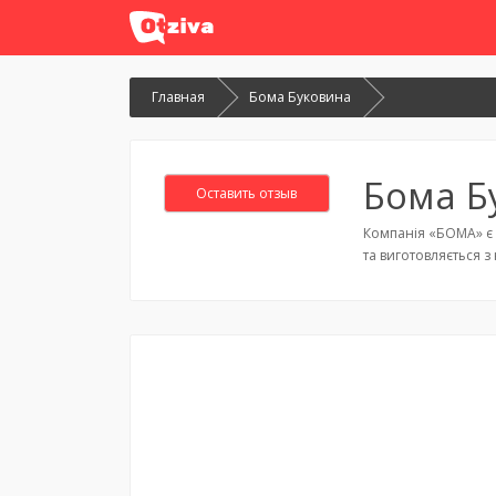
Главная
Бома Буковина
Бома Б
Оставить отзыв
Компанія «БОМА» є о
та виготовляється з