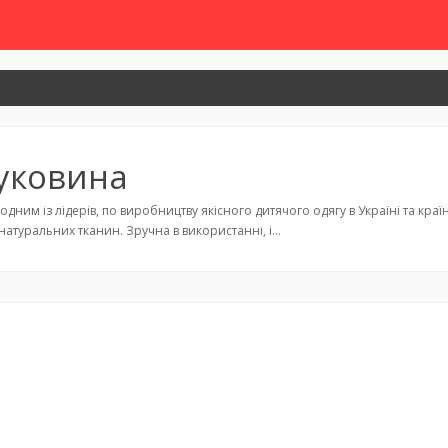
уковина
дним із лідерів, по виробництву якісного дитячого одягу в Україні та кра
 натуральних тканин. Зручна в використанні, і…