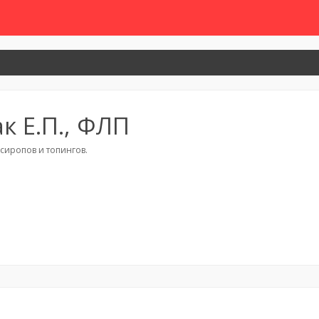
к Е.П., ФЛП
 сиропов и топингов.