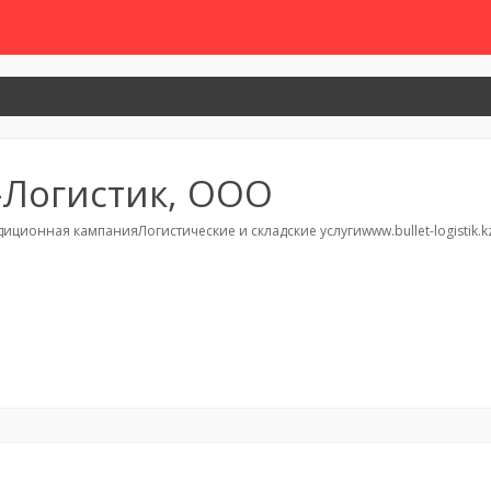
-Логистик, ООО
ционная кампанияЛогистические и складские услугиwww.bullet-logistik.kzw