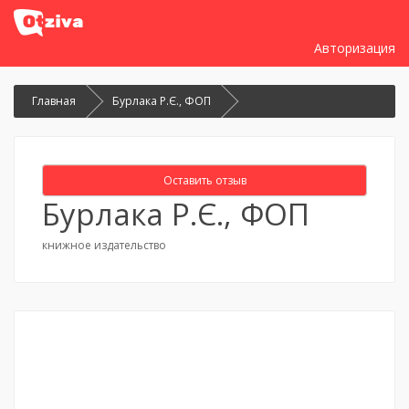
Авторизация
Главная
Бурлака Р.Є., ФОП
Оставить отзыв
Бурлака Р.Є., ФОП
книжное издательство