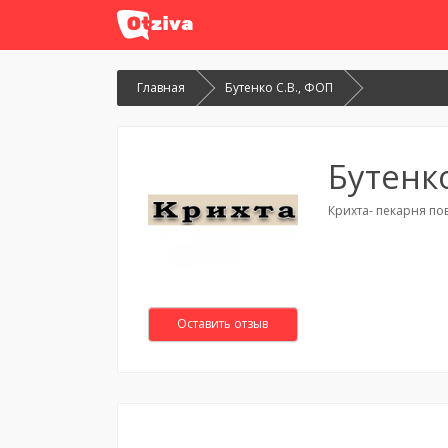
Главная
Бутенко С.В., ФОП
Бутенко
Крихта- пекарня по
Оставить отзыв