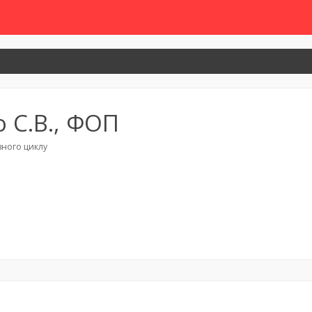
 С.В., ФОП
вного циклу