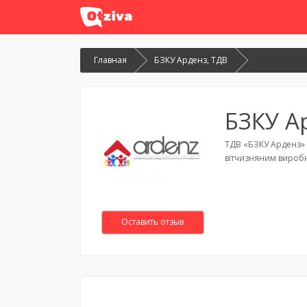
Главная
БЗКУ Арденз, ТДВ
БЗКУ А
ТДВ «БЗКУ Арденз» 
вітчизняним виробн
Оставить отзыв