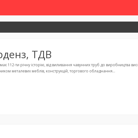
рденз, ТДВ
має 112-ти річну історію, від виливання чавунних труб до виробництва ви
иком металевих меблів, конструкцій, торгового обладнання…