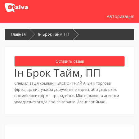
Авторизация
Главная
Ін Брок Тайм, ПП
Оставить отзыв
Ін Брок Тайм, ПП
Спеціалізація компанії: ЕКСПОРТНИЙ АГЕНТ: торгова
фірма,що виступаєза дорученням однієї, або декількох
промисловихфірм — резидентів. Між фірмою та агентом
укладається угода про співпрацю. Агент приймає…