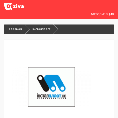
Авторизация
Главная
Інсталпласт