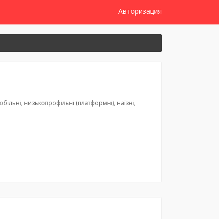
Авторизация
ільні, низькопрофільні (платформні), наїзні,