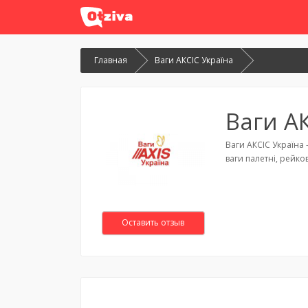
Главная
Ваги АКСІС Україна
Ваги А
Ваги АКСІС Україна
ваги палетні, рейко
Оставить отзыв