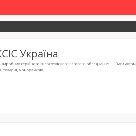
КСІС Україна
 – виробник серійного високоякісного вагового обладнання. Ваги автомоб
ві, товарні, монорейкові,…