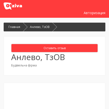
Авторизация
Главная
Анлево, ТзОВ
Оставить отзыв
Анлево, ТзОВ
Будівельна фірма